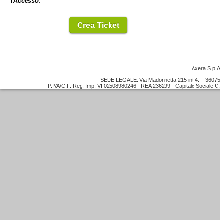
l'
Accesso
.
Crea Ticket
Axera S.p.A
SEDE LEGALE: Via Madonnetta 215 int 4. – 36075
P.IVA/C.F. Reg. Imp. VI 02508980246 - REA 236299 - Capitale Sociale €